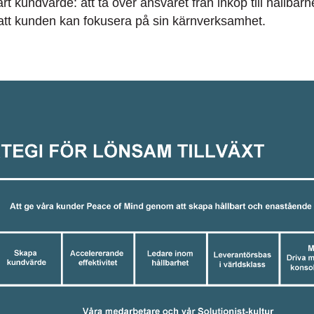
årt kundvärde: att ta över ansvaret från inköp till hållbarhe
att kunden kan fokusera på sin kärnverksamhet.