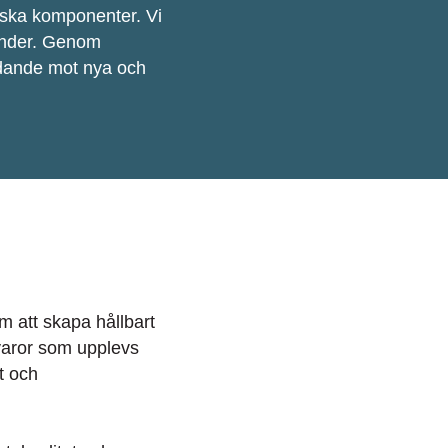
niska komponenter. Vi
under. Genom
judande mot nya och
 att skapa hållbart
 varor som upplevs
t och