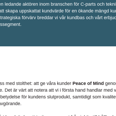
 den ledande aktören inom branschen för C-parts och tek
att skapa uppskattat kundvärde för en ökande mängd k
 strategiska förvärv breddar vi vår kundbas och vårt erb
dssegment.
ss med stolthet: att ge våra kunder
Peace of Mind
genom
 Det är värt att notera att vi i första hand handlar med
etydelse för kundens slutprodukt, samtidigt som kvalite
avgörande.