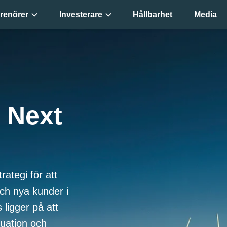
renörer
Investerare
Hållbarhet
Media
 Next
rategi för att
ch nya kunder i
ligger på att
uation och