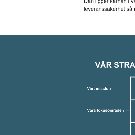
Däri ligger kärnan i v
leveranssäkerhet så 