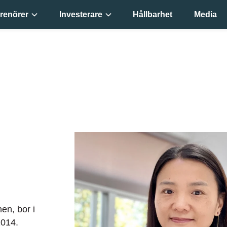
renörer
Investerare
Hållbarhet
Media
en, bor i
2014.
Bufab-