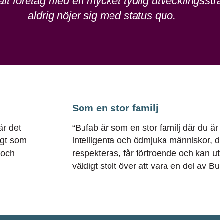
balt företag med en mycket tydlig utvecklingsst
aldrig nöjer sig med status
quo
.
Som en stor familj
är
det
“
Bufab
är
som
en
stor
familj
där
du
är
gt
som
intelligenta
och
ödmjuka
människor
,
d
och
respekteras
,
får
förtroende
och
kan
u
väldigt
stolt
över
att
vara
en
del av
Bu