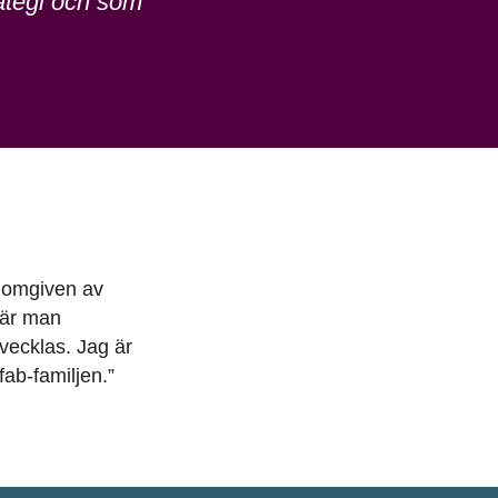
rategi och som
omgiven
av
är
man
tvecklas
. Jag
är
fab
-familjen
.”