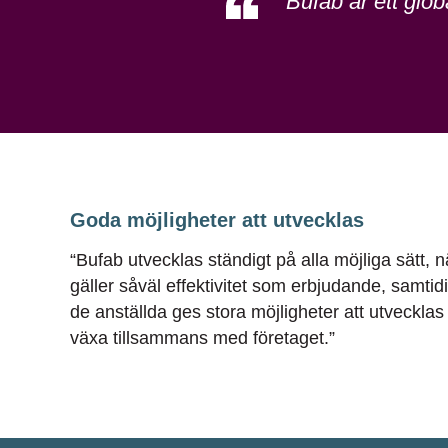
Bufab
är ett glo
Goda möjligheter att utvecklas
“
Bufab
utvecklas
ständigt
på
alla
möjliga
sätt
,
n
gäller
såväl
effektivitet
som
erbjudande
,
samtidi
de
anställda
ges
stora
möjligheter
att
utvecklas
växa
tillsammans
med
företaget
.”