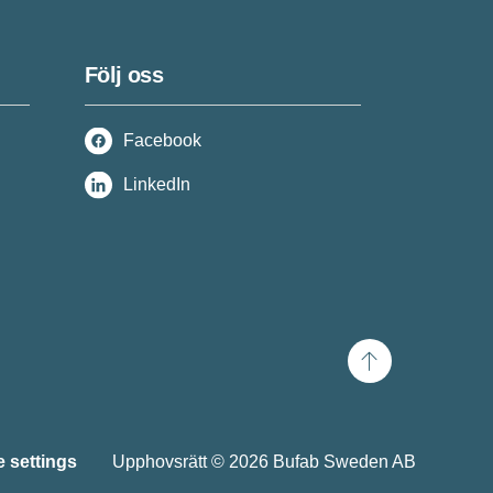
Följ oss
Facebook
LinkedIn
Scroll
to
top
 settings
Upphovsrätt © 2026 Bufab Sweden AB