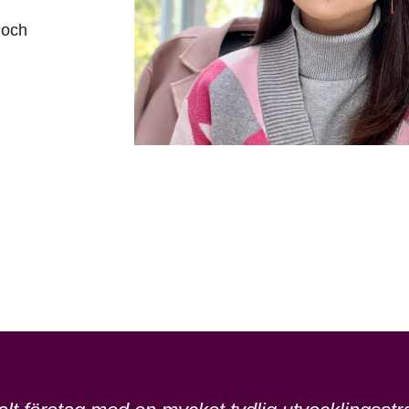
Sheron-
 och
Liang