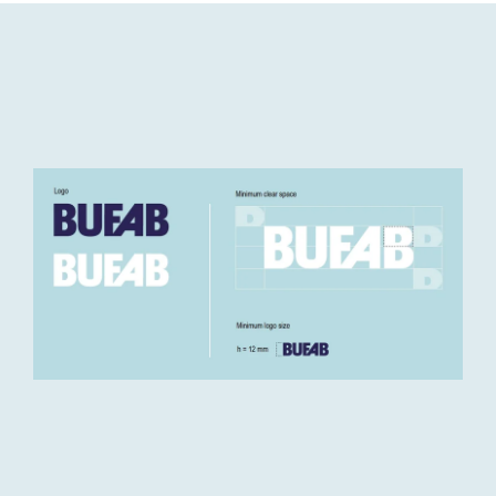
Bufab-
logo